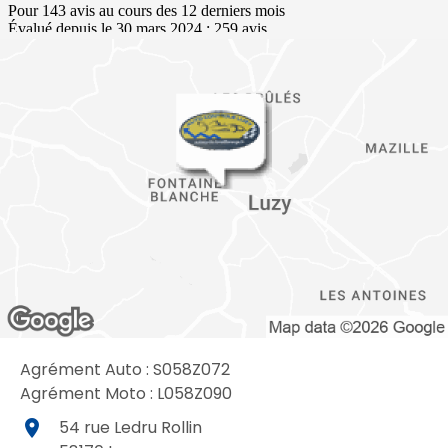
Agrément Auto : S058Z072
Agrément Moto : L058Z090
place
54 rue Ledru Rollin